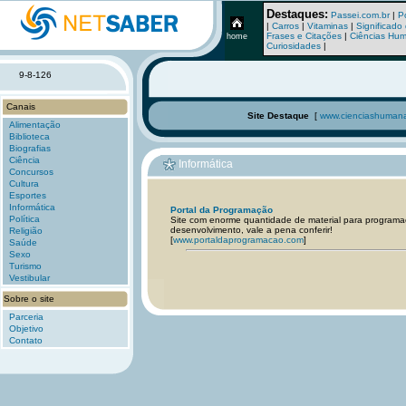
Destaques:
Passei.com.br
|
P
|
Carros
|
Vitaminas
|
Significad
Frases e Citações
|
Ciências Hu
home
Curiosidades
|
9-8-126
Canais
Site Destaque
[
www.cienciashumana
Alimentação
Biblioteca
Biografias
Ciência
Informática
Concursos
Cultura
Esportes
Informática
Portal da Programação
Política
Site com enorme quantidade de material para programa
desenvolvimento, vale a pena conferir!
Religião
[
www.portaldaprogramacao.com
]
Saúde
Sexo
Turismo
Vestibular
Sobre o site
Parceria
Objetivo
Contato